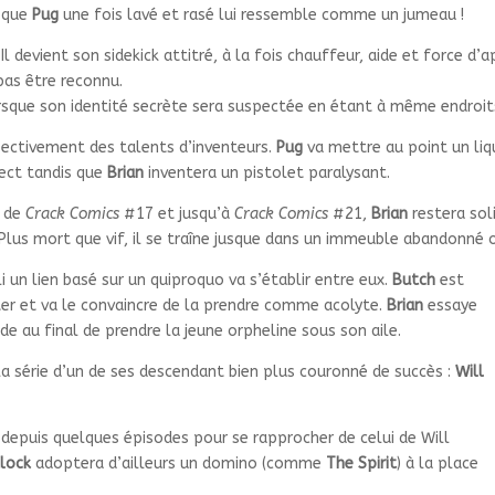
que
Pug
une fois lavé et rasé lui ressemble comme un jumeau !
Il devient son sidekick attitré, à la fois chauffeur, aide et force d
pas être reconnu.
rsque son identité secrète sera suspectée en étant à même endroits
ectivement des talents d’inventeurs.
Pug
va mettre au point un liqu
pect tandis que
Brian
inventera un pistolet paralysant.
r de
Crack Comics
#17 et jusqu’à
Crack Comics
#21,
Brian
restera sol
 Plus mort que vif, il se traîne jusque dans un immeuble abandonné
bli un lien basé sur un quiproquo va s’établir entre eux.
Butch
est
er et va le convaincre de la prendre comme acolyte.
Brian
essaye
de au final de prendre la jeune orpheline sous son aile.
 série d’un de ses descendant bien plus couronné de succès :
Will
 depuis quelques épisodes pour se rapprocher de celui de Will
lock
adoptera d’ailleurs un domino (comme
The Spirit
) à la place