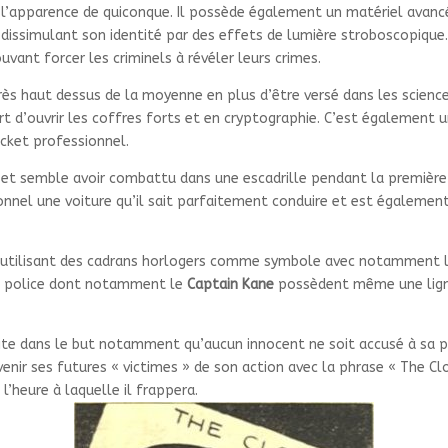
l’apparence de quiconque. Il possède également un matériel avancé
dissimulant son identité par des effets de lumière stroboscopique
vant forcer les criminels à révéler leurs crimes.
ès haut dessus de la moyenne en plus d’être versé dans les scienc
rt d’ouvrir les coffres forts et en cryptographie. C’est également 
cket professionnel.
n et semble avoir combattu dans une escadrille pendant la première
onnel une voiture qu’il sait parfaitement conduire et est égalemen
rit utilisant des cadrans horlogers comme symbole avec notamment 
 de police dont notamment le
Captain Kane
possèdent même une lign
site dans le but notamment qu’aucun innocent ne soit accusé à sa pl
venir ses futures « victimes » de son action avec la phrase « The Cl
’heure à laquelle il frappera.