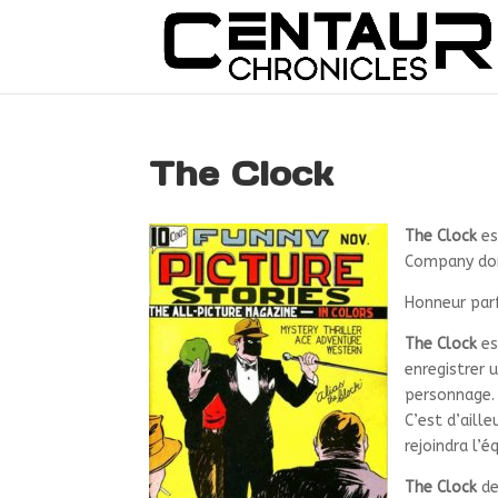
The Clock
The Clock
es
Company dont
Honneur parf
The Clock
es
enregistrer 
personnage.
C’est d’aill
rejoindra l’
The Clock
de