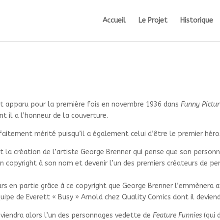
Accueil
Le Projet
Historique
t apparu pour la première fois en novembre 1936 dans
Funny Pictur
 il a l’honneur de la couverture.
aitement mérité puisqu’il a également celui d’être le premier héro
t la création de l’artiste George Brenner qui pense que son perso
un copyright à son nom et devenir l’un des premiers créateurs de 
eurs en partie grâce à ce copyright que George Brenner l’emmènera 
équipe de Everett « Busy » Arnold chez Quality Comics dont il deviendr
viendra alors l’un des personnages vedette de
Feature Funnies
(qui 