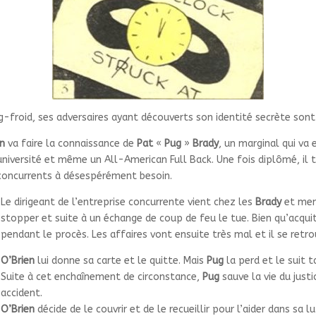
ng-froid, ses adversaires ayant découverts son identité secrète so
en
va faire la connaissance de
Pat
«
Pug
»
Brady
, un marginal qui va 
niversité et même un All-American Full Back. Une fois diplômé, il tr
 concurrents à désespérément besoin.
Le dirigeant de l’entreprise concurrente vient chez les
Brady
et men
stopper et suite à un échange de coup de feu le tue. Bien qu’acquit
pendant le procès. Les affaires vont ensuite très mal et il se retrou
O’Brien
lui donne sa carte et le quitte. Mais
Pug
la perd et le suit 
Suite à cet enchaînement de circonstance,
Pug
sauve la vie du jus
accident.
O’Brien
décide de le couvrir et de le recueillir pour l’aider dans sa 