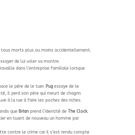
nt tous morts plus ou moins accidentellement.
essayer de lui voler sa montre.
availle dans l’entreprise familiale lorsque
ace le père de le tu
er.
Pug
essaye de le
té, il perd son père qui meurt de chagrin
ve à la rue à faire les poches des riches.
tandis que
Brian
prend l’identité de
The Clock
.
ticier en tuant de nouveau un homme par
lutte contre le crime car il s’est rendu compte