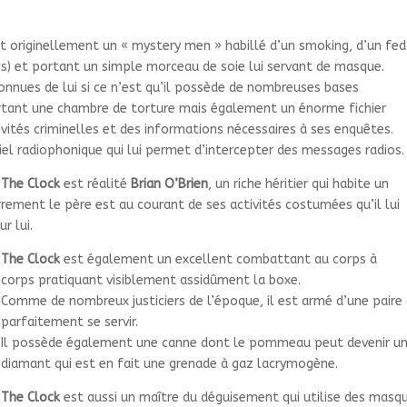
t originellement un « mystery men » habillé d’un smoking, d’un fe
s) et portant un simple morceau de soie lui servant de masque.
connues de lui si ce n’est qu’il possède de nombreuses bases
ortant une chambre de torture mais également un énorme fichier
vités criminelles et des informations nécessaires à ses enquêtes.
el radiophonique qui lui permet d’intercepter des messages radios.
e
The Clock
est réalité
Brian O’Brien
, un riche héritier qui habite un
ement le père est au courant de ses activités costumées qu’il lui
r lui.
The Clock
est également un excellent combattant au corps à
corps pratiquant visiblement assidûment la boxe.
Comme de nombreux justiciers de l’époque, il est armé d’une paire 
parfaitement se servir.
Il possède également une canne dont le pommeau peut devenir un r
diamant qui est en fait une grenade à gaz lacrymogène.
The Clock
est aussi un maître du déguisement qui utilise des masqu