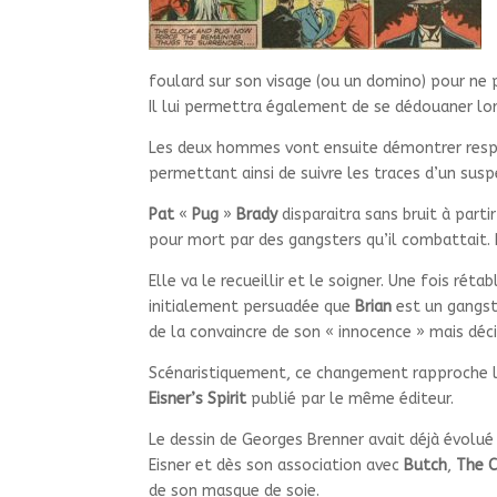
foulard sur son visage (ou un domino) pour ne 
Il lui permettra également de se dédouaner lo
Les deux hommes vont ensuite démontrer resp
permettant ainsi de suivre les traces d’un sus
Pat
«
Pug
»
Brady
disparaitra sans bruit à parti
pour mort par des gangsters qu’il combattait.
Elle va le recueillir et le soigner. Une fois réta
initialement persuadée que
Brian
est un gangst
de la convaincre de son « innocence » mais déci
Scénaristiquement, ce changement rapproche la
Eisner’s Spirit
publié par le même éditeur.
Le dessin de Georges Brenner avait déjà évolué
Eisner et dès son association avec
Butch
,
The C
de son masque de soie.