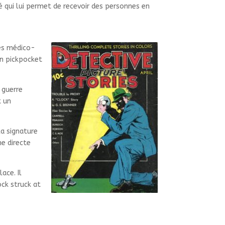
 qui lui permet de recevoir des personnes en
.
es
médico-
un pickpocket
 guerre
t un
la signature
e directe
ace. Il
ock struck at